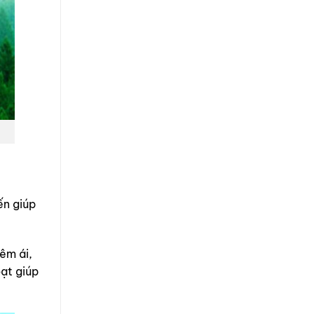
ến giúp
êm ái,
oạt giúp