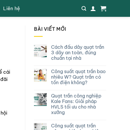
Liên hệ
BÀI VIẾT MỚI
Cách đấu dây quạt trần
3 dây an toàn, đúng
chuẩn tại nhà
Công suất quạt trần bao
ể cái
nhiêu W? Quạt trần có
 đãi
tốn điện không?
Quạt trần công nghiệp
Kale Fans: Giải pháp
HVLS tối ưu cho nhà
xưởng
 hội
Công suất quạt trần