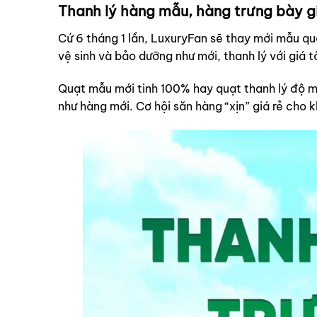
Thanh lý hàng mẫu, hàng trưng bày 
Cứ 6 tháng 1 lần, LuxuryFan sẽ thay mới mẫu q
vệ sinh và bảo dưỡng như mới, thanh lý với giá t
Quạt mẫu mới tinh 100% hay quạt thanh lý độ m
như hàng mới. Cơ hội săn hàng “xịn” giá rẻ cho 