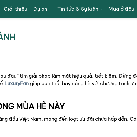
Giới thiệu
Dự án
Tin tức & Sự kiện
Mua ở đâu
LÀNH
đau đầu” tìm giải pháp làm mát hiệu quả, tiết kiệm. Đừng đ
để
LuxuryFan
giúp bạn thổi bay nắng hè với chương trình ưu
ONG MÙA HÈ NÀY
àng đầu Việt Nam, mang đến loạt ưu đãi chưa hấp dẫn. Cơ