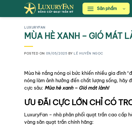
Skip
Sản phẩm
to
content
LUXURYFAN
MÙA HÈ XANH – GIÓ MÁT 
POSTED ON
09/05/2025
BY
LÊ HUYỀN NGỌC
Mùa hè nắng nóng oi bức khiến nhiều gia đình “
nóng làm ảnh hưởng đến chất lượng sống, hãy 
cực sâu:
Mùa hè xanh – Gió mát lành!
ƯU ĐÃI CỰC LỚN CHỈ CÓ TR
LuxuryFan – nhà phân phối quạt trần cao cấp h
vàng săn quạt trần chính hãng: