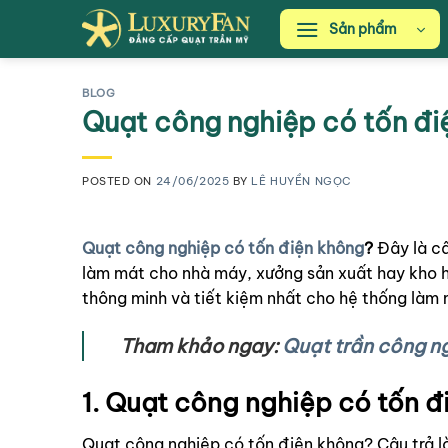
Skip
Sản phẩm
to
content
BLOG
Quạt công nghiệp có tốn đi
POSTED ON
24/06/2025
BY
LÊ HUYỀN NGỌC
Quạt công nghiệp có tốn điện không
?
Đây là câ
làm mát cho nhà máy, xưởng sản xuất hay kho 
thông minh và tiết kiệm nhất cho hệ thống làm
Tham khảo ngay:
Quạt trần công ng
1. Quạt công nghiệp có tốn 
Quạt công nghiệp có tốn điện không?
Câu trả lờ