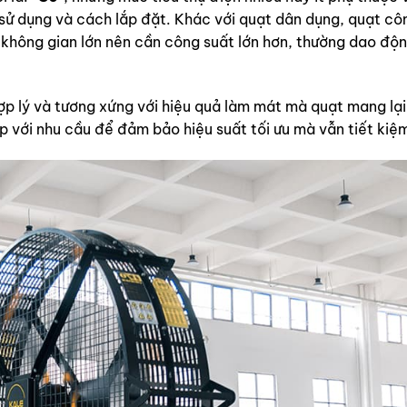
t sử dụng và cách lắp đặt. Khác với quạt dân dụng, quạt cô
g không gian lớn nên cần công suất lớn hơn, thường dao độn
hợp lý và tương xứng với hiệu quả làm mát mà quạt mang lại
p với nhu cầu để đảm bảo hiệu suất tối ưu mà vẫn tiết kiệ