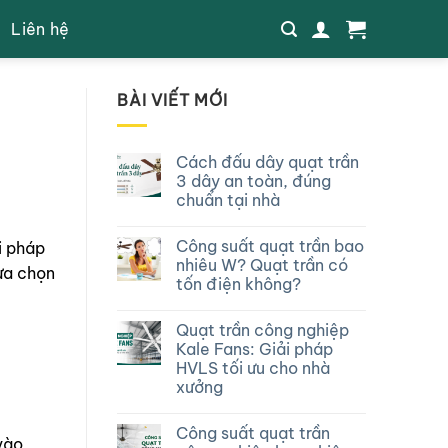
Liên hệ
BÀI VIẾT MỚI
Cách đấu dây quạt trần
3 dây an toàn, đúng
chuẩn tại nhà
Công suất quạt trần bao
i pháp
nhiêu W? Quạt trần có
lựa chọn
tốn điện không?
Quạt trần công nghiệp
Kale Fans: Giải pháp
HVLS tối ưu cho nhà
xưởng
Công suất quạt trần
vào