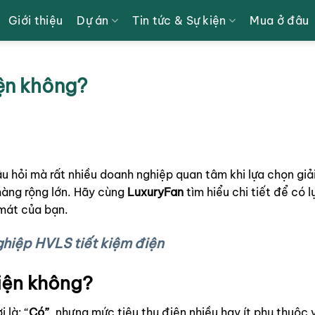
Giới thiệu
Dự án
Tin tức & Sự kiện
Mua ở đâu
ện không?
u hỏi mà rất nhiều doanh nghiệp quan tâm khi lựa chọn giả
hàng rộng lớn. Hãy cùng
LuxuryFan
tìm hiểu chi tiết để có 
 mát của bạn.
hiệp HVLS tiết kiệm điện
điện không?
i là: “
Có”
, nhưng mức tiêu thụ điện nhiều hay ít phụ thuộc 