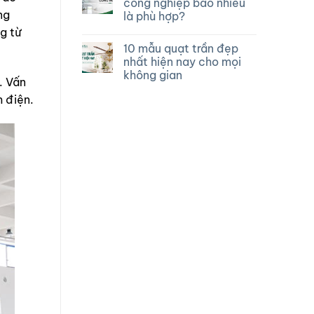
công nghiệp bao nhiêu
ng
là phù hợp?
g từ
10 mẫu quạt trần đẹp
nhất hiện nay cho mọi
không gian
. Vấn
m điện.