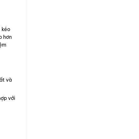
, kéo
p hơn
iệm
ất và
hợp với