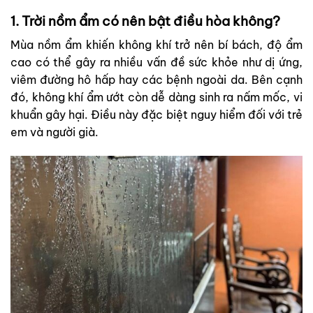
1. Trời nồm ẩm có nên bật điều hòa không?
Mùa nồm ẩm khiến không khí trở nên bí bách, đ
ộ ẩm
cao có thể gây ra nhiều vấn đề sức khỏe như dị ứng,
viêm đường hô hấp hay các bệnh ngoài da. Bên cạnh
đó, không khí ẩm ướt còn dễ dàng sinh ra nấm mốc, vi
khuẩn gây hại. Điều này đặc biệt nguy hiểm đối với trẻ
em và người già.