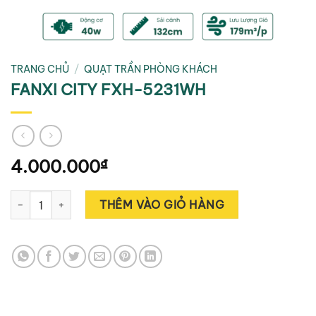
TRANG CHỦ
/
QUẠT TRẦN PHÒNG KHÁCH
FANXI CITY FXH-5231WH
4.000.000
₫
FANXI CITY FXH-5231WH số lượng
Alternative:
THÊM VÀO GIỎ HÀNG