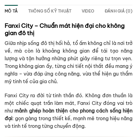
MÔ TẢ
THÔNG SỐ KỸ THUẬT
VIDEO
ĐÁNH GIÁ (0)
Fanxi City – Chuẩn mát hiện đại cho không
gian đô thị
Giữa nhịp sống đô thị hối hả, tổ ấm không chỉ là nơi trở
về, mà còn là khoảng không gian để tái tạo năng
lượng và tận hưởng những phút giây riêng tư trọn vẹn.
Trong không gian ấy, từng chi tiết nội thất đều mang ý
nghĩa – vừa đáp ứng công năng, vừa thể hiện gu thẩm
mỹ tinh tế của gia chủ.
Fanxi City ra đời từ tinh thần đó. Không đơn thuần là
một chiếc quạt trần làm mát, Fanxi City đóng vai trò
như
mảnh ghép hoàn thiện cho phong cách sống hiện
đại
: gọn gàng trong thiết kế, mạnh mẽ trong hiệu năng
và tinh tế trong từng chuyển động.