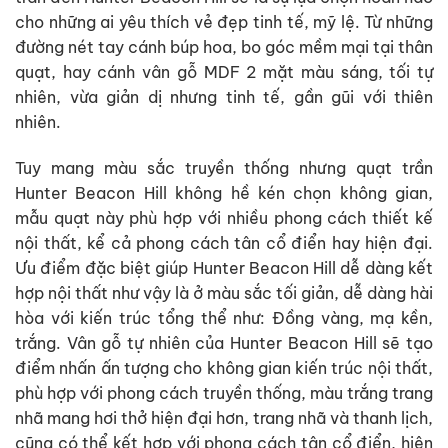
cho những ai yêu thích vẻ đẹp tinh tế, mỹ lệ. Từ những
đường nét tay cánh búp hoa, bo góc mềm mại tại thân
quạt, hay cánh vân gỗ MDF 2 mặt màu sáng, tối tự
nhiên, vừa giản dị nhưng tinh tế, gần gũi với thiên
nhiên.
Tuy mang màu sắc truyền thống nhưng quạt trần
Hunter Beacon Hill không hề kén chọn không gian,
mẫu quạt này phù hợp với nhiều phong cách thiết kế
nội thất, kể cả phong cách tân cổ điển hay hiện đại.
Ưu điểm đặc biệt giúp Hunter Beacon Hill dễ dàng kết
hợp nội thất như vậy là ở màu sắc tối giản, dễ dàng hài
hòa với kiến trúc tổng thể như: Đồng vàng, mạ kền,
trắng. Vân gỗ tự nhiên của Hunter Beacon Hill sẽ tạo
điểm nhấn ấn tượng cho không gian kiến trúc nội thất,
phù hợp với phong cách truyền thống, màu trắng trang
nhã mang hơi thở hiện đại hơn, trang nhã và thanh lịch,
cũng có thể kết hợp với phong cách tân cổ điển, hiện