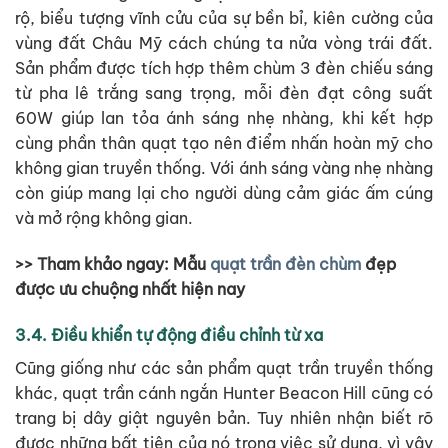
rộ, biểu tượng vĩnh cửu của sự bền bỉ, kiên cường của
vùng đất Châu Mỹ cách chúng ta nửa vòng trái đất.
Sản phẩm được tích hợp thêm chùm 3 đèn chiếu sáng
từ pha lê trắng sang trọng, mỗi đèn đạt công suất
60W giúp lan tỏa ánh sáng nhẹ nhàng, khi kết hợp
cùng phần thân quạt tạo nên điểm nhấn hoàn mỹ cho
không gian truyền thống. Với ánh sáng vàng nhẹ nhàng
còn giúp mang lại cho người dùng cảm giác ấm cúng
và mở rộng không gian.
>> Tham khảo ngay: Mẫu
quạt trần đèn chùm
đẹp
được ưu chuộng nhất hiện nay
3.4. Điều khiển tự động điều chỉnh từ xa
Cũng giống như các sản phẩm quạt trần truyền thống
khác, quạt trần cánh ngắn Hunter Beacon Hill cũng có
trang bị dây giật nguyên bản. Tuy nhiên nhận biết rõ
được những bất tiện của nó trong việc sử dụng, vì vậy