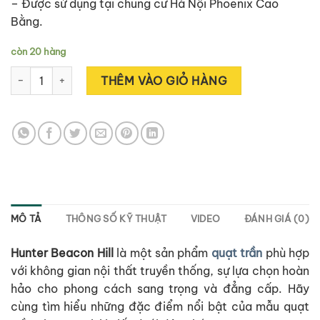
– Được sử dụng tại chung cư Hà Nội Phoenix Cao
Bằng.
còn 20 hàng
HUNTER BEACON HILL 24902 số lượng
Alternative:
THÊM VÀO GIỎ HÀNG
MÔ TẢ
THÔNG SỐ KỸ THUẬT
VIDEO
ĐÁNH GIÁ (0)
Hunter Beacon Hill
là một sản phẩm
quạt trần
phù hợp
với không gian nội thất truyền thống, sự lựa chọn hoàn
hảo cho phong cách sang trọng và đẳng cấp. Hãy
cùng tìm hiểu những đặc điểm nổi bật của mẫu quạt