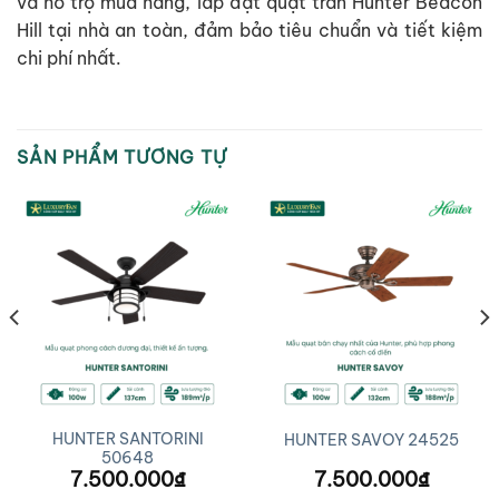
và hỗ trợ mua hàng, lắp đặt quạt trần Hunter Beacon
Hill tại nhà an toàn, đảm bảo tiêu chuẩn và tiết kiệm
chi phí nhất.
SẢN PHẨM TƯƠNG TỰ
HUNTER SANTORINI
HUNTER SAVOY 24525
50648
7.500.000
₫
7.500.000
₫