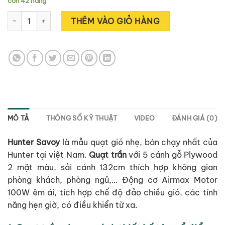
còn 42 hàng
HUNTER SAVOY 24526 số lượng
Alternative:
THÊM VÀO GIỎ HÀNG
MÔ TẢ
THÔNG SỐ KỸ THUẬT
VIDEO
ĐÁNH GIÁ (0)
Hunter Savoy
là mẫu quạt gió nhẹ, bán chạy nhất của
Hunter tại việt Nam.
Quạt trần
với 5 cánh gỗ Plywood
2 mặt màu, sải cánh 132cm thích hợp không gian
phòng khách, phòng ngủ,… Động cơ Airmax Motor
100W êm ái, tích hợp chế độ đảo chiều gió, các tính
năng hẹn giờ, có điều khiển từ xa.