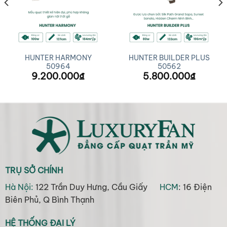
HUNTER HARMONY
HUNTER BUILDER PLUS
50964
50562
9.200.000
₫
5.800.000
₫
TRỤ SỞ CHÍNH
Hà Nội:
122 Trần Duy Hưng, Cầu Giấy
HCM
: 16 Điện
Biên Phủ, Q Bình Thạnh
HỆ THỐNG ĐẠI LÝ