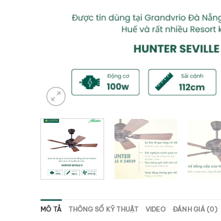
MÔ TẢ
THÔNG SỐ KỸ THUẬT
VIDEO
ĐÁNH GIÁ (0)