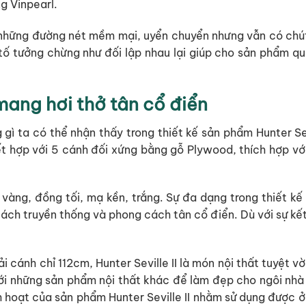
ng Vinpearl.
 từ những đường nét mềm mại, uyển chuyển nhưng vẫn có ch
tố tưởng chừng như đối lập nhau lại giúp cho sản phẩm qu
mang hơi thở tân cổ điển
gì ta có thể nhận thấy trong thiết kế sản phẩm Hunter Se
 hợp với 5 cánh đối xứng bằng gỗ Plywood, thích hợp với 
g vàng, đồng tối, mạ kền, trắng. Sự đa dạng trong thiết k
ách truyền thống và phong cách tân cổ điển. Dù với sự kết h
i cánh chỉ 112cm, Hunter Seville II là món nội thất tuyệt
ới những sản phẩm nội thất khác để làm đẹp cho ngôi nhà 
inh hoạt của sản phẩm Hunter Seville II nhằm sử dụng được