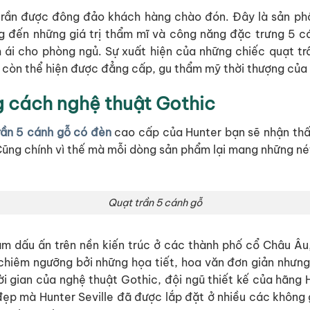
trần được đông đảo khách hàng chào đón. Đây là sản ph
g đến những giá trị thẩm mĩ và công năng đặc trưng 5 
i cho phòng ngủ. Sự xuất hiện của những chiếc quạt trần 
còn thể hiện được đẳng cấp, gu thẩm mỹ thời thượng của 
g cách nghệ thuật Gothic
rần 5 cánh gỗ có đèn
cao cấp của Hunter bạn sẽ nhận thấy 
Cũng chính vì thế mà mỗi dòng sản phẩm lại mang những né
Quạt trần 5 cánh gỗ
m dấu ấn trên nền kiến trúc ở các thành phố cổ Châu Âu, 
 chiêm ngưỡng bởi những họa tiết, hoa văn đơn giản nhưng 
hời gian của nghệ thuật Gothic, đội ngũ thiết kế của hãng
vẻ đẹp mà Hunter Seville đã được lắp đặt ở nhiều các không