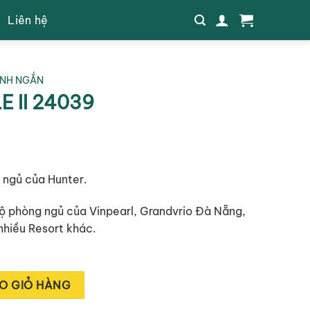
Liên hệ
ÁNH NGẮN
E II 24039
 ngủ của Hunter.
ộ phòng ngủ của Vinpearl, Grandvrio Đà Nẵng,
nhiều Resort khác.
ượng
Alternative:
O GIỎ HÀNG