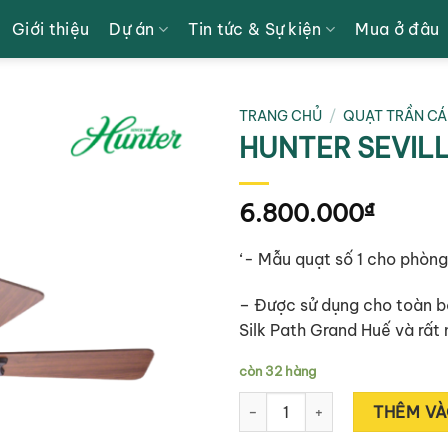
Giới thiệu
Dự án
Tin tức & Sự kiện
Mua ở đâu
TRANG CHỦ
/
QUẠT TRẦN C
HUNTER SEVILL
6.800.000
₫
‘- Mẫu quạt số 1 cho phòng
– Được sử dụng cho toàn b
Silk Path Grand Huế và rất 
còn 32 hàng
HUNTER SEVILLE II 24039 số l
THÊM VÀ