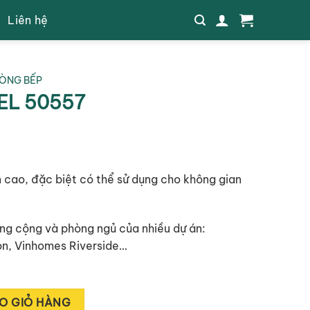
Liên hệ
ÒNG BẾP
EL 50557
n cao, đặc biệt có thể sử dụng cho không gian
ng cộng và phòng ngủ của nhiều dự án:
Gòn, Vinhomes Riverside…
ợng
Alternative:
O GIỎ HÀNG