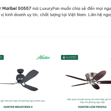
r Maribel 50557
mà LuxuryFan muốn chia sẻ đến mọi người
vị kinh doanh uy tín, chất lượng tại Việt Nam. Liên hệ ng