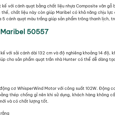
t kế với cánh quạt bằng chất liệu nhựa Composite vân gỗ 
 thế, chất liệu này còn giúp Maribel có khả năng chịu lực
ủa 5 cánh quạt màu trắng giúp sản phẩm trông thanh lịch, tr
 Maribel 50557
kế với sải cánh dài 132 cm và độ nghiêng khoảng 14 độ, k
iúp cho sản phẩm quạt trần nhà Hunter có thể dễ dàng tạo
i động cơ WhisperWind Motor với công suất 102W. Động cơ
ằng thép chống gỉ nên khi sử dụng, khách hàng không cầ
mới và có chất lượng tốt.