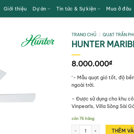
Giới thiệu
Dự án
Tin tức & Sự kiện
Mua ở đâu
TRANG CHỦ
/
QUẠT TRẦN PH
HUNTER MARIB
8.000.000
₫
‘- Mẫu quạt gió tốt, độ bề
ngoài trời.
– Được sử dụng cho khu cô
Vinpearls, Villa Sông Sài 
còn 76 hàng
HUNTER MARIBEL 50557 số lư
THÊM VÀ