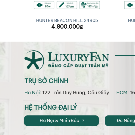
4
HUNTER BEACON HILL 24905
HUN
4.800.000
₫
TRỤ SỞ CHÍNH
Hà Nội:
122 Trần Duy Hưng, Cầu Giấy
HCM
: 1
HỆ THỐNG ĐẠI LÝ
Hà Nội & Miền Bắc
Đà Nẵng