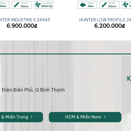
TER INDUSTRIE II 24545
HUNTER LOW PROFILE 2
6.900.000
₫
6.200.000
₫
K
6 Điện Biên Phủ, Q Bình Thạnh
 & Miền Trung
HCM & Miền Nam