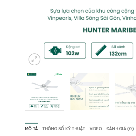
MÔ TẢ
THÔNG SỐ KỸ THUẬT
VIDEO
ĐÁNH GIÁ (0)