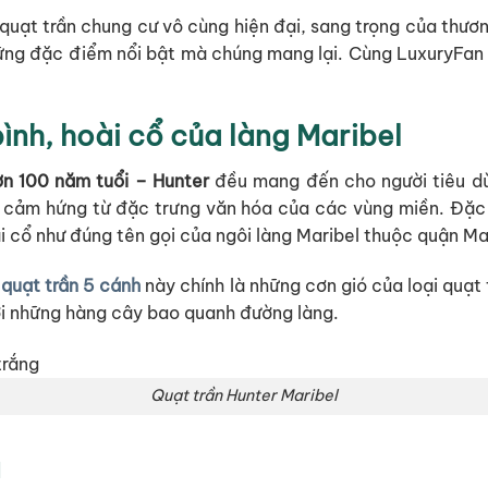
uạt trần chung cư vô cùng hiện đại, sang trọng của thươn
ững đặc điểm nổi bật mà chúng mang lại. Cùng LuxuryFan 
ình, hoài cổ của làng Maribel
ơn 100 năm tuổi – Hunter
đều mang đến cho người tiêu dù
 cảm hứng từ đặc trưng văn hóa của các vùng miền. Đặc 
i cổ như đúng tên gọi của ngôi làng Maribel thuộc quận M
u
quạt trần 5 cánh
này chính là những cơn gió của loại quạt 
với những hàng cây bao quanh đường làng.
Quạt trần Hunter Maribel
ã