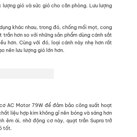
 lượng gió và sức gió cho căn phòng. Lưu lượng
 dụng khác nhau, trong đó, chống mối mọt, cong
uạt trần hơn so với những sản phẩm dùng cánh sắt
ều hơn. Cùng với đó, loại cánh này nhẹ hơn rất
 nên lưu lượng gió lớn hơn.
g cơ AC Motor 79W để đảm bảo công suất hoạt
hất liệu hợp kim không gỉ nên bóng và sáng hơn
h êm ái, nhờ động cơ này, quạt trần Supra trở
 tốt.