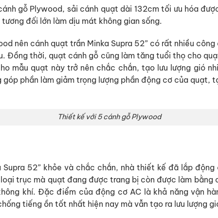
 cánh gỗ Plywood, sải cánh quạt dài 132cm tối ưu hóa được
 tương đối lớn làm dịu mát không gian sống.
wood nên cánh quạt trần Minka Supra 52” có rất nhiều công
iểu. Đồng thời, quạt cánh gỗ cũng làm tăng tuổi thọ cho q
ho mẫu quạt này trở nên chắc chắn, tạo lưu lượng gió nhi
 góp phần làm giảm trọng lượng phần động cơ của quạt, tạo
Thiết kế với 5 cánh gỗ Plywood
 Supra 52” khỏe và chắc chắn, nhà thiết kế đã lắp độn
loại trục mà quạt đang được trang bị còn được làm bằng c
 không khí. Đặc điểm của động cơ AC là khả năng vận hàn
ống tiếng ồn tốt nhất hiện nay mà vẫn tạo ra lưu lượng gió