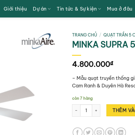
Giới thiệu
Dự án
Tin tức & Sự kiện
Mua ở đâu
TRANG CHỦ
/
QUẠT TRẦN 5 
MINKA SUPRA 5
4.800.000
₫
– Mẫu quạt truyền thống gió
Cam Ranh & Duyên Hà Reso
còn 7 hàng
MINKA SUPRA 52'' F568 WH số
THÊM VÀ