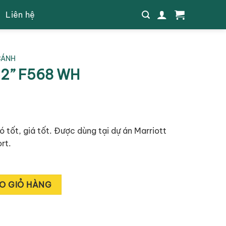
Liên hệ
CÁNH
2” F568 WH
 tốt, giá tốt. Được dùng tại dự án Marriott
rt.
 lượng
Alternative:
O GIỎ HÀNG