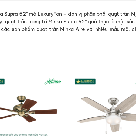
a Supra 52”
mà LuxuryFan – đơn vị phân phối quạt trần M
ày, quạt trần trang trí Minka Supra 52” quả thực là một s
 các sản phẩm quạt trần Minka Aire với nhiều mẫu mã, 