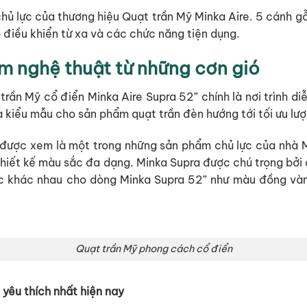
hủ lực của thương hiệu Quạt trần Mỹ Minka Aire. 5 cánh 
điều khiển từ xa và các chức năng tiện dụng.
m nghệ thuật từ những cơn gió
trần Mỹ cổ điển Minka Aire Supra 52” chính là nơi trình di
 kiểu mẫu cho sản phẩm quạt trần đèn hướng tới tối ưu lư
y được xem là một trong những sản phẩm chủ lực của nhà M
thiết kế màu sắc đa dạng. Minka Supra được chú trọng bởi 
ắc khác nhau cho dòng Minka Supra 52” như màu đồng vàng
Quạt trần Mỹ phong cách cổ điển
yêu thích nhất hiện nay