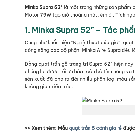
Minka Supra 52”
là một trong những sản phẩm c
Motor 79W tạo gió thoáng mát, êm ái. Tích hợp 
1. Minka Supra 52” – Tác phẩ
Cũng như khẩu hiệu “Nghệ thuật của gió”, quạt 
công năng các bộ phận, Minka Aire Supra đều là
Dòng quạt trần gỗ trang trí Supra 52” hiện na
chúng lại được tối ưu hóa toàn bộ tính năng và 
sản xuất đã cho ra đời nhiều phân loại màu s
không gian kiến trúc.
>> Xem thêm: Mẫu
quạt trần 5 cánh giá rẻ
được 