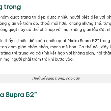
g trọng
phẩm quạt trang trí đẹp được nhiều người biết đến với p
g gian vẻ trầm ấp, thoải mái hơn. Không những thế, từng c
, dòng quạt này có thể phù hợp với mọi không gian lắp đặt
ìn thấy sự hiện diện của chiếc quạt Minka Supra 52” trong 
 tạo cảm giác chắc chắn, mạnh mẽ hơn. Có thể nói, đây là
rắng trẻ trung và cá tính kết hợp với không gian, nội th
n mọi người phải trầm trồ khi bước vào.
Thiết kế sang trọng, cao cấp
ka Supra 52”