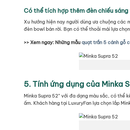
Có thể tích hợp thêm đèn chiếu sáng 
Xu hướng hiện nay người dùng ưa chuộng các m
đèn bowl bán rời. Bạn có thể thoải mái lựa chọ
>> Xem ngay: Những mẫu
quạt trần 5 cánh gỗ 
5. Tính ứng dụng của Minka 
Minka Supra 52” với đa dạng màu sắc, có thể kế
ấm. Khách hàng tại LuxuryFan lựa chọn lắp Min