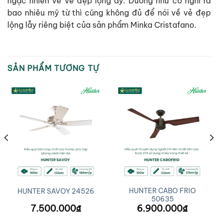
ngạc nhiên về vẻ đẹp lộng ấy. Dường như có nghĩ ra
bao nhiêu mỹ từ thì cũng không đủ để nói về vẻ đẹp
lộng lẫy riêng biệt của sản phẩm Minka Cristafano.
SẢN PHẨM TƯƠNG TỰ
HUNTER CABO FRIO
HUNTER SAVOY 24526
50635
7.500.000
₫
6.900.000
₫