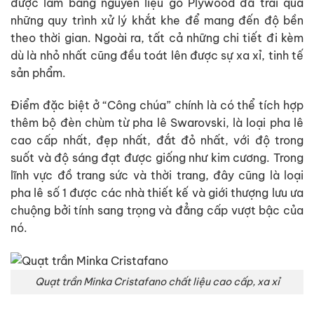
được làm bằng nguyên liệu gỗ Plywood đã trải qua
những quy trình xử lý khắt khe để mang đến độ bền
theo thời gian. Ngoài ra, tất cả những chi tiết đi kèm
dù là nhỏ nhất cũng đều toát lên được sự xa xỉ, tinh tế
sản phẩm.
Điểm đặc biệt ở “Công chúa” chính là có thể tích hợp
thêm bộ đèn chùm từ pha lê Swarovski, là loại pha lê
cao cấp nhất, đẹp nhất, đắt đỏ nhất, với độ trong
suốt và độ sáng đạt được giống như kim cương. Trong
lĩnh vực đồ trang sức và thời trang, đây cũng là loại
pha lê số 1 được các nhà thiết kế và giới thượng lưu ưa
chuộng bởi tính sang trọng và đẳng cấp vượt bậc của
nó.
Quạt trần Minka Cristafano chất liệu cao cấp, xa xỉ