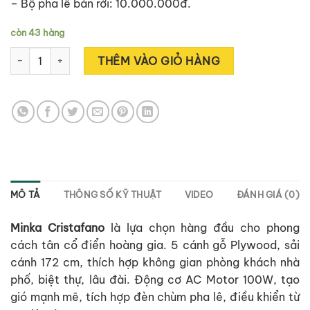
– Bộ pha lê bán rời: 10.000.000đ.
còn 43 hàng
MINKA CRISTAFANO số lượng
Alternative:
THÊM VÀO GIỎ HÀNG
MÔ TẢ
THÔNG SỐ KỸ THUẬT
VIDEO
ĐÁNH GIÁ (0)
Minka Cristafano
là lựa chọn hàng đầu cho phong
cách tân cổ điển hoàng gia. 5 cánh gỗ Plywood, sải
cánh 172 cm, thích hợp không gian phòng khách nhà
phố, biệt thự, lâu đài. Động cơ AC Motor 100W, tạo
gió mạnh mẽ, tích hợp đèn chùm pha lê, điều khiển từ